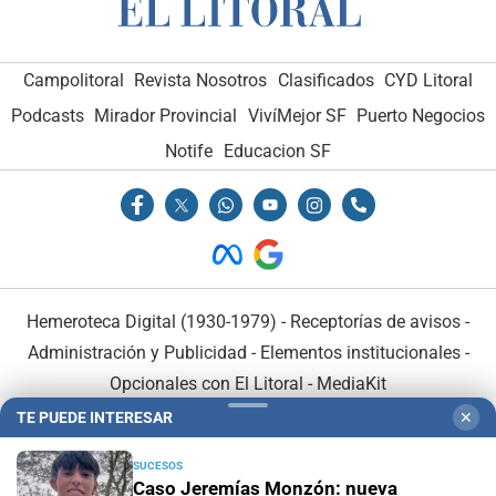
Campolitoral
Revista Nosotros
Clasificados
CYD Litoral
Podcasts
Mirador Provincial
VivíMejor SF
Puerto Negocios
Notife
Educacion SF
Hemeroteca Digital (1930-1979)
-
Receptorías de avisos
-
Administración y Publicidad
-
Elementos institucionales
-
Opcionales con El Litoral
-
MediaKit
TE PUEDE INTERESAR
✕
El Litoral es miembro de:
SUCESOS
Caso Jeremías Monzón: nueva