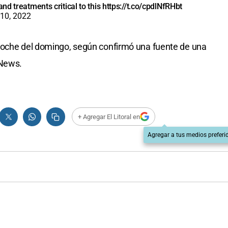
and treatments critical to this
https://t.co/cpdlNfRHbt
10, 2022
noche del domingo, según confirmó una fuente de una
 News.
+ Agregar El Litoral en
Agregar a tus medios preferi