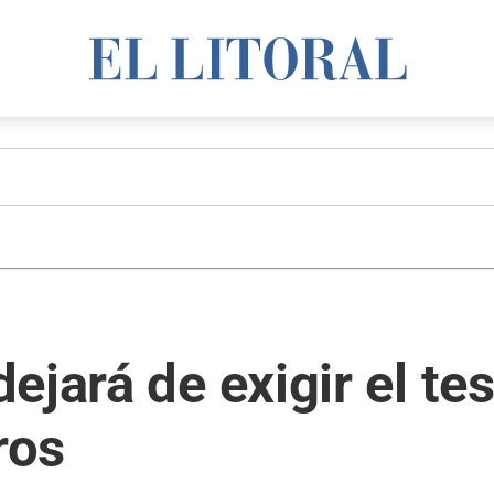
ejará de exigir el te
ros