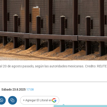
4 al 20 de agosto pasado, según las autoridades mexicanas. Credito: REU
Sábado 23.8.2025
17:08
+ Agregar El Litoral en