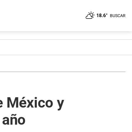
18.6°
BUSCAR
re México y
 año