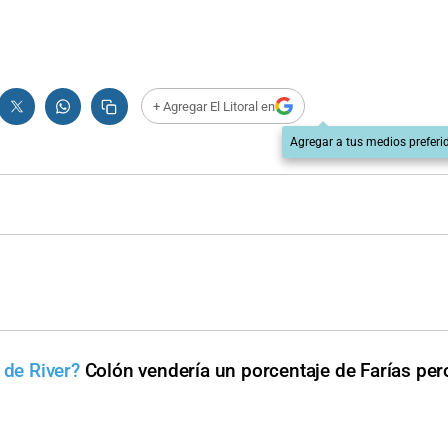
+ Agregar El Litoral en
Agregar a tus medios preferi
 de River?
Colón vendería un porcentaje de Farías pe