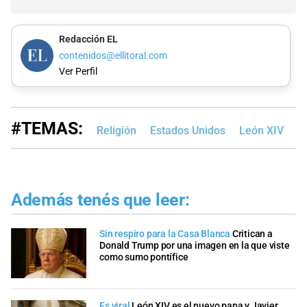
Redacción EL
contenidos@ellitoral.com
Ver Perfil
#TEMAS:
Religión
Estados Unidos
León XIV
D
Además tenés que leer:
Sin respiro para la Casa Blanca
Critican a
Donald Trump por una imagen en la que viste
como sumo pontífice
Es viral
León XIV es el nuevo papa y Javier