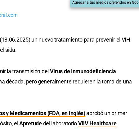
Agregar a tus medios preferidos en Goo
oral.com
(18.06.2025) un nuevo tratamiento para prevenir el VIH
el sida.
r la transmisión del
Virus de Inmunodeficiencia
a década, pero generalmente requieren la toma de una
os y Medicamentos (FDA, en inglés)
aprobó un primer
sito, el
Apretude
del laboratorio
ViiV Healthcare
.