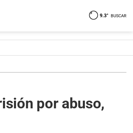
9.3°
BUSCAR
risión por abuso,