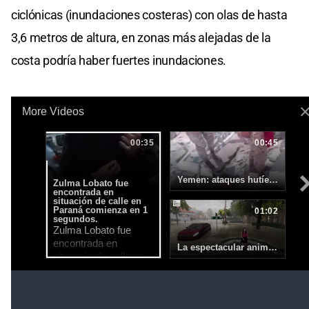
ciclónicas (inundaciones costeras) con olas de hasta
3,6 metros de altura, en zonas más alejadas de la
costa podría haber fuertes inundaciones.
"Esperamos que se acumule un total de entre 38 y 76
centímetros de agua lo cual puede provocar
deslizamientos y desbordamientos de ríos"
, detalló el
NHC.
El presidente Donald Trump afirmó que la seguridad
de sus compatriotas es su mayor prioridad en este
momento. "No ahorraremos ningún gasto. Estamos
preparados y listos", dijo en un encuentro con