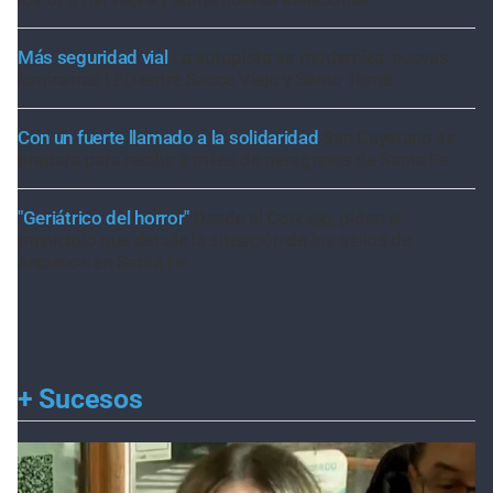
Más seguridad vial
La autopista se moderniza: nuevas
luminarias LED entre Sauce Viejo y Santo Tomé
Con un fuerte llamado a la solidaridad
San Cayetano se
prepara para recibir a miles de peregrinos de Santa Fe
"Geriátrico del horror"
Desde el Concejo, piden al
municipio que detalle la situación de los asilos de
ancianos en Santa Fe
+
Sucesos