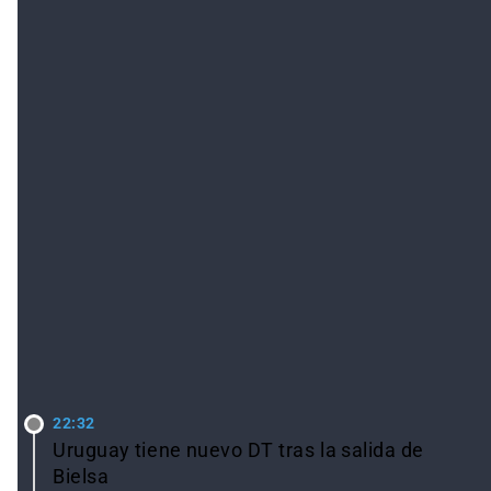
LO ÚLTIMO
22:32
Uruguay tiene nuevo DT tras la salida de
Bielsa