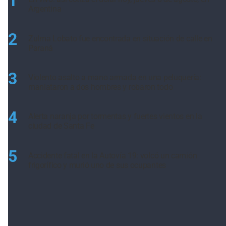
1
Argentina
2
Zulma Lobato fue encontrada en situación de calle en
Paraná
3
Violento asalto a mano armada en una peluquería:
maniataron a dos hombres y robaron todo
4
Alerta naranja por tormentas y fuertes vientos en la
ciudad de Santa Fe
5
Accidente fatal en la Autovía 19: volcó un camión
frigorífico y murió uno de sus ocupantes