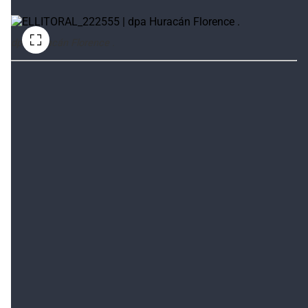
dpa Huracán Florence .
De igual forma, las autoridades nicaragüenses
comenzaron a vigilar el comportamiento de "Isaac",
que podría afectar con lluvias e inundaciones las
regiones sur y oriental del país centroamericano.
El trío de huracanes activos en el Atlántico lo completa
"Helene", que hoy puso rumbo al noreste sin
representar un peligro para alguna costa.