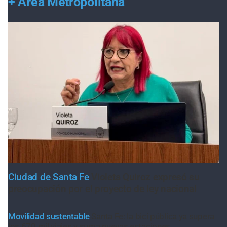
+
Área Metropolitana
Ciudad de Santa Fe
Violeta Quiroz expresó su
preocupación por el proyecto de ley nacional
Movilidad sustentable
Santa Fe: la bici pública ya supera
los 670 mil viajes y suma nuevas estaciones