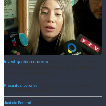
Investigación en curso
"No hubo violencia, tuve un
brote": Candela Arizaga amplió su declaración y
desligó a Facundo Moyano
Presuntos ladrones
La PDI detuvo a dos jóvenes por
hurtos reiterados en Santa Fe
Justicia Federal
Condenas y decomisos millonarios