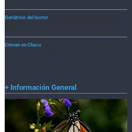
sellan el final de la cueva financiera del Puerto
Geriátrico del horror
El escalofriante relato de una hija
que pudo salvar a su padre del centro clandestino de
ancianos
Crimen en Chaco
Caso Matías Guardia: la acusada
entregó la clave del teléfono a la Justicia
+
Información General