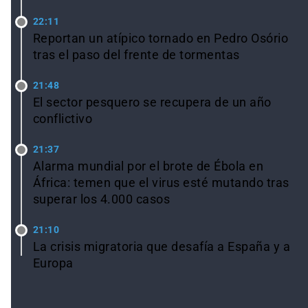
22:11
Reportan un atípico tornado en Pedro Osório
tras el paso del frente de tormentas
21:48
El sector pesquero se recupera de un año
conflictivo
21:37
Alarma mundial por el brote de Ébola en
África: temen que el virus esté mutando tras
superar los 4.000 casos
21:10
La crisis migratoria que desafía a España y a
Europa
Ver todas las noticias