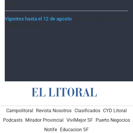
minuto
Vigentes hasta el 12 de agosto
Mirá las ofertas en Alvear
Supermercados
Campolitoral
Revista Nosotros
Clasificados
CYD Litoral
Podcasts
Mirador Provincial
VivíMejor SF
Puerto Negocios
Notife
Educacion SF