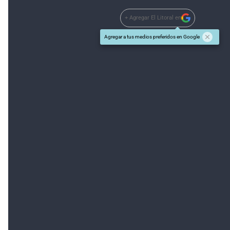
+ Agregar El Litoral en
Agregar a tus medios preferidos en Google
#TEMAS:
Edición Online
Además tenés que leer:
El buque noruego ya explora el lecho del mar
El Seabed Constructor inició la búsqueda del
ARA San Juan