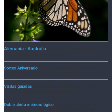
Alemania - Australia
El 80 % de las especies de
mariposas se está mudando
Sorteo Aniversario
Quini 6: pozo de $20.000 millones,
con 3 millones de dólares del Siempre Sale
Visitas guiadas
Las escuelas santafesinas vivirán de
cerca los Juegos Suramericanos 2026
Doble alerta meteorológico
Así avanza la tormenta por
Santa Fe con alerta amarilla; la información minuto a