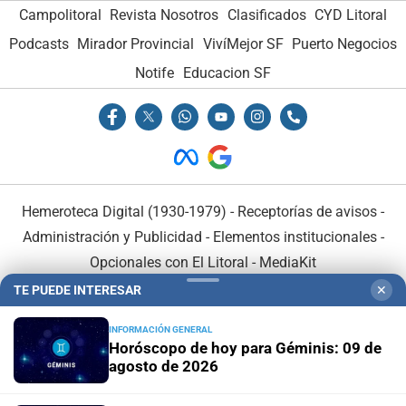
Campolitoral
Revista Nosotros
Clasificados
CYD Litoral
Podcasts
Mirador Provincial
VivíMejor SF
Puerto Negocios
Notife
Educacion SF
Hemeroteca Digital (1930-1979)
-
Receptorías de avisos
-
Administración y Publicidad
-
Elementos institucionales
-
Opcionales con El Litoral
-
MediaKit
TE PUEDE INTERESAR
✕
El Litoral es miembro de:
INFORMACIÓN GENERAL
Horóscopo de hoy para Géminis: 09 de
agosto de 2026