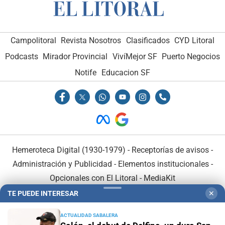
Campolitoral
Revista Nosotros
Clasificados
CYD Litoral
Podcasts
Mirador Provincial
VivíMejor SF
Puerto Negocios
Notife
Educacion SF
Hemeroteca Digital (1930-1979)
-
Receptorías de avisos
-
Administración y Publicidad
-
Elementos institucionales
-
Opcionales con El Litoral
-
MediaKit
TE PUEDE INTERESAR
✕
El Litoral es miembro de:
ACTUALIDAD SABALERA