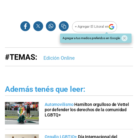
+ Agregar El Litoral en
Agregar a tus medios preferidos en Google
#TEMAS:
Edición Online
Además tenés que leer:
Automovilismo
Hamilton orgulloso de Vettel
por defender los derechos de la comunidad
LGBTQ+
Orgullo LGBTIQ+
Día Internacional del