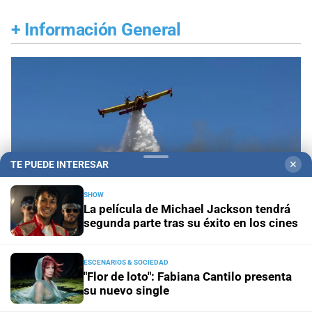
+
Información General
TE PUEDE INTERESAR
✕
SHOW
La película de Michael Jackson tendrá
segunda parte tras su éxito en los cines
ESCENARIOS & SOCIEDAD
Propiedad privada y derechos
Fiscalías
"Flor de loto": Fabiana Cantilo presenta
ambientales cuestionan la reforma por su posible
su nuevo single
regresión en materia ambiental