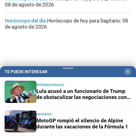
08 de agosto de 2026
Horóscopo del día
Horóscopo de hoy para Sagitario: 08
de agosto de 2026
TE PUEDE INTERESAR
✕
INTERNACIONALES
Lula acusó a un funcionario de Trump
de obstaculizar las negociaciones con
Brasil
Campolitoral
Revista Nosotros
Clasificados
CYD Litoral
DEPORTES
MotoGP rompió el silencio de Alpine
Podcasts
Mirador Provincial
VivíMejor SF
Puerto Negocios
durante las vacaciones de la Fórmula 1
Notife
Educacion SF