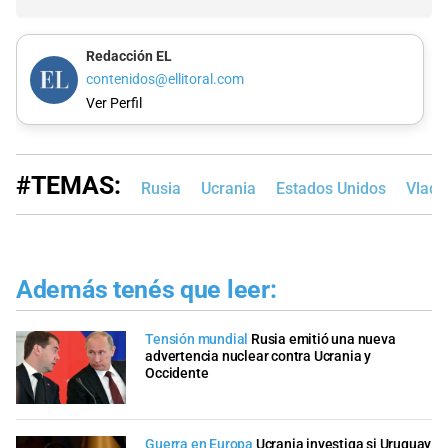
Redacción EL
contenidos@ellitoral.com
Ver Perfil
#TEMAS:
Rusia
Ucrania
Estados Unidos
Vladi
Además tenés que leer:
Tensión mundial
Rusia emitió una nueva
advertencia nuclear contra Ucrania y
Occidente
Guerra en Europa
Ucrania investiga si Uruguay