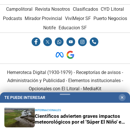
Campolitoral
Revista Nosotros
Clasificados
CYD Litoral
Podcasts
Mirador Provincial
VivíMejor SF
Puerto Negocios
Notife
Educacion SF
Hemeroteca Digital (1930-1979)
-
Receptorías de avisos
-
Administración y Publicidad
-
Elementos institucionales
-
Opcionales con El Litoral
-
MediaKit
TE PUEDE INTERESAR
✕
El Litoral es miembro de:
INTERNACIONALES
Científicos advierten graves impactos
meteorológicos por el 'Súper El Niño' en
América Latina