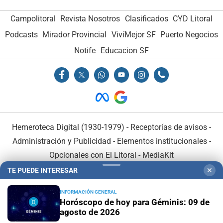
Campolitoral
Revista Nosotros
Clasificados
CYD Litoral
Podcasts
Mirador Provincial
VivíMejor SF
Puerto Negocios
Notife
Educacion SF
Hemeroteca Digital (1930-1979)
-
Receptorías de avisos
-
Administración y Publicidad
-
Elementos institucionales
-
Opcionales con El Litoral
-
MediaKit
TE PUEDE INTERESAR
✕
El Litoral es miembro de:
INFORMACIÓN GENERAL
Horóscopo de hoy para Géminis: 09 de
agosto de 2026