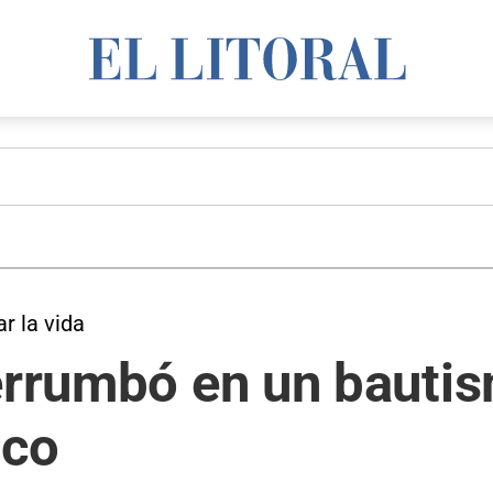
r la vida
errumbó en un bautis
ico