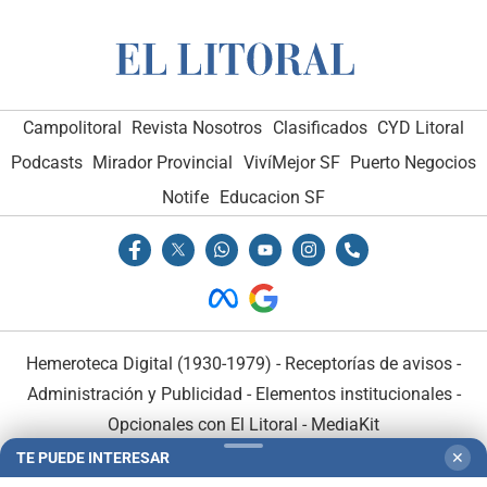
Campolitoral
Revista Nosotros
Clasificados
CYD Litoral
Podcasts
Mirador Provincial
VivíMejor SF
Puerto Negocios
Notife
Educacion SF
Hemeroteca Digital (1930-1979)
-
Receptorías de avisos
-
Administración y Publicidad
-
Elementos institucionales
-
Opcionales con El Litoral
-
MediaKit
TE PUEDE INTERESAR
✕
El Litoral es miembro de: