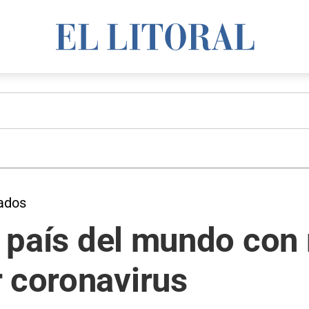
ados
er país del mundo co
r coronavirus