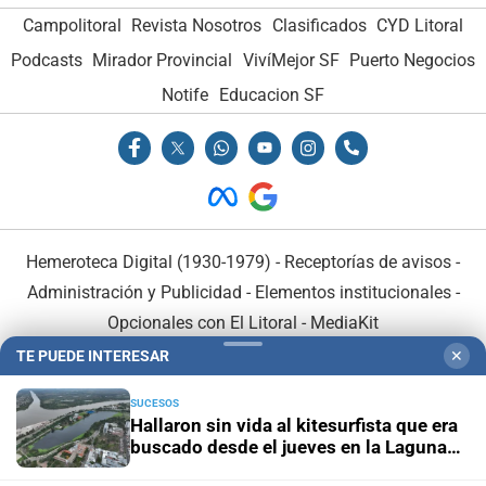
Campolitoral
Revista Nosotros
Clasificados
CYD Litoral
Podcasts
Mirador Provincial
VivíMejor SF
Puerto Negocios
Notife
Educacion SF
Hemeroteca Digital (1930-1979)
-
Receptorías de avisos
-
Administración y Publicidad
-
Elementos institucionales
-
Opcionales con El Litoral
-
MediaKit
TE PUEDE INTERESAR
✕
El Litoral es miembro de:
SUCESOS
Hallaron sin vida al kitesurfista que era
buscado desde el jueves en la Laguna
Setúbal