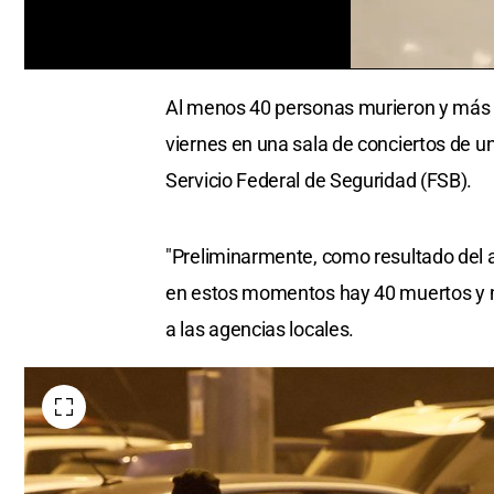
0
seconds
Al menos 40 personas murieron y más de
of
0
viernes en una sala de conciertos de u
seconds
Volume
0%
Servicio Federal de Seguridad (FSB).
"Preliminarmente, como resultado del at
en estos momentos hay 40 muertos y má
a las agencias locales.