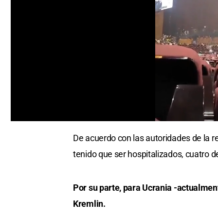
0
seconds
De acuerdo con las autoridades de la 
of
45
tenido que ser hospitalizados, cuatro d
seconds
Volume
0%
Por su parte, para Ucrania -actualment
Kremlin.