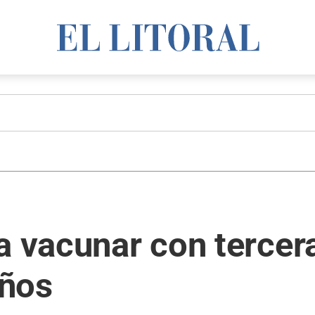
a vacunar con tercera
años