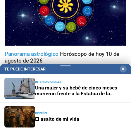
Panorama astrológico
Horóscopo de hoy 10 de
agosto de 2026
TE PUEDE INTERESAR
✕
Horóscopo del día
Horóscopo de hoy para Piscis: 10 de
agosto de 2026
INTERNACIONALES
Una mujer y su bebé de cinco meses
murieron frente a la Estatua de la
Horóscopo del día
Horóscopo de hoy para Acuario: 10
Libertad
de agosto de 2026
OPINIÓN
El asalto de mi vida
Horóscopo del día
Horóscopo de hoy para Capricornio:
10 de agosto de 2026