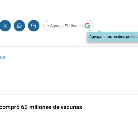
+ Agregar El Litoral en
Agregar a tus medios preferi
rus
 compró 60 millones de vacunas