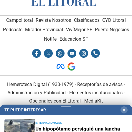
Campolitoral
Revista Nosotros
Clasificados
CYD Litoral
Podcasts
Mirador Provincial
VivíMejor SF
Puerto Negocios
Notife
Educacion SF
Hemeroteca Digital (1930-1979)
-
Receptorías de avisos
-
Administración y Publicidad
-
Elementos institucionales
-
Opcionales con El Litoral
-
MediaKit
TE PUEDE INTERESAR
✕
El Litoral es miembro de:
INTERNACIONALES
Un hipopótamo persiguió una lancha