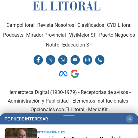
Campolitoral
Revista Nosotros
Clasificados
CYD Litoral
Podcasts
Mirador Provincial
VivíMejor SF
Puerto Negocios
Notife
Educacion SF
Hemeroteca Digital (1930-1979)
-
Receptorías de avisos
-
Administración y Publicidad
-
Elementos institucionales
-
Opcionales con El Litoral
-
MediaKit
TE PUEDE INTERESAR
✕
El Litoral es miembro de:
INTERNACIONALES