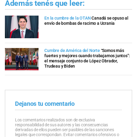
Además tenés que leer:
En la cumbre de la OTAN
Canadá se opuso al
envío de bombas de racimo a Ucrania
Cumbre de América del Norte
“Somos más
fuertes y mejores cuando trabajamos juntos":
el mensaje conjunto de López Obrador,
Trudeau y Biden
Dejanos tu comentario
Los comentarios realizados son de exclusiva
responsabilidad de sus autores y las consecuencias
derivadas de ellos pueden ser pasibles de las sanciones
legales que correspondan. Evitar comentarios ofensivos o