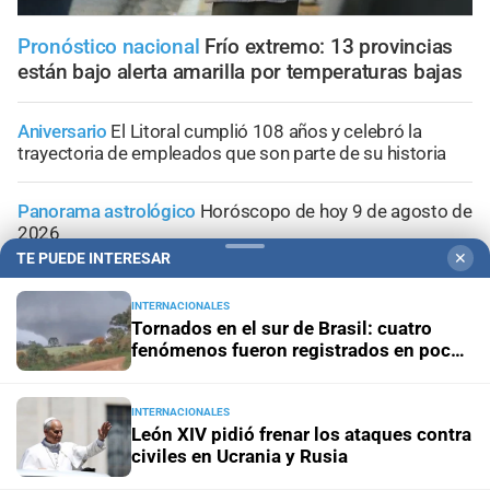
Pronóstico nacional
Frío extremo: 13 provincias
están bajo alerta amarilla por temperaturas bajas
Aniversario
El Litoral cumplió 108 años y celebró la
trayectoria de empleados que son parte de su historia
Panorama astrológico
Horóscopo de hoy 9 de agosto de
2026
TE PUEDE INTERESAR
✕
Horóscopo del día
Horóscopo de hoy para Piscis: 09 de
INTERNACIONALES
agosto de 2026
Tornados en el sur de Brasil: cuatro
fenómenos fueron registrados en pocos
Horóscopo del día
Horóscopo de hoy para Acuario: 09
días
de agosto de 2026
INTERNACIONALES
León XIV pidió frenar los ataques contra
civiles en Ucrania y Rusia