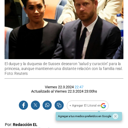
El duque y la duquesa de Sussex desearon "salud y curación" para la
princesa, aunque mantienen una distante relación con la familia real.
Foto: Reuters
Viernes 22.3.2024
22:47
Actualizado al
Viernes 22.3.2024
23:00
hs
+ Agregar El Litoral en
Agregar a tus medios preferidos en Google
Por:
Redacción EL