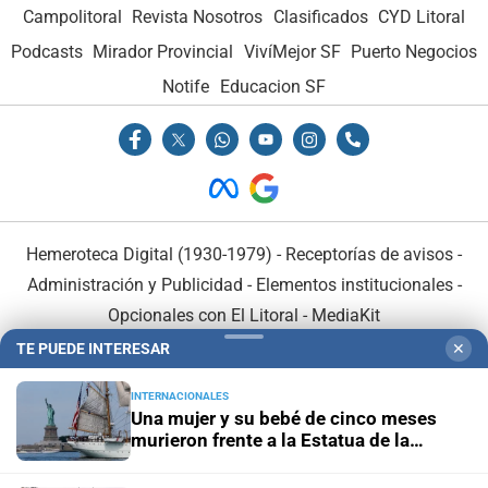
Campolitoral
Revista Nosotros
Clasificados
CYD Litoral
Podcasts
Mirador Provincial
VivíMejor SF
Puerto Negocios
Notife
Educacion SF
Hemeroteca Digital (1930-1979)
-
Receptorías de avisos
-
Administración y Publicidad
-
Elementos institucionales
-
Opcionales con El Litoral
-
MediaKit
TE PUEDE INTERESAR
✕
El Litoral es miembro de:
INTERNACIONALES
Una mujer y su bebé de cinco meses
murieron frente a la Estatua de la
Libertad