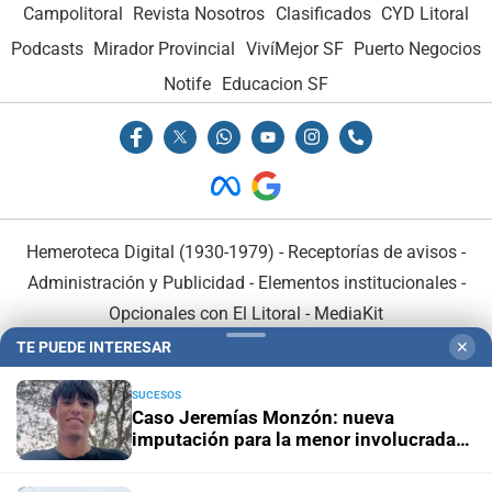
Campolitoral
Revista Nosotros
Clasificados
CYD Litoral
Podcasts
Mirador Provincial
VivíMejor SF
Puerto Negocios
Notife
Educacion SF
Hemeroteca Digital (1930-1979)
-
Receptorías de avisos
-
Administración y Publicidad
-
Elementos institucionales
-
Opcionales con El Litoral
-
MediaKit
TE PUEDE INTERESAR
✕
El Litoral es miembro de:
SUCESOS
Caso Jeremías Monzón: nueva
imputación para la menor involucrada
en el crimen