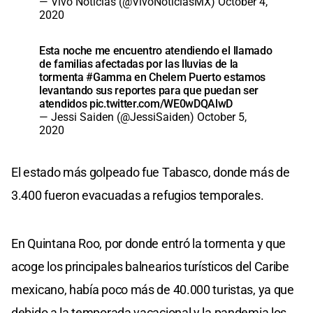
— Vivo Noticias (@VivoNoticiasMX)
October 4,
2020
Esta noche me encuentro atendiendo el llamado
de familias afectadas por las lluvias de la
tormenta
#Gamma
en Chelem Puerto estamos
levantando sus reportes para que puedan ser
atendidos
pic.twitter.com/WE0wDQAlwD
— Jessi Saiden (@JessiSaiden)
October 5,
2020
El estado más golpeado fue Tabasco, donde más de
3.400 fueron evacuadas a refugios temporales.
En Quintana Roo, por donde entró la tormenta y que
acoge los principales balnearios turísticos del Caribe
mexicano, había poco más de 40.000 turistas, ya que
debido a la temporada vacacional y la pandemia los