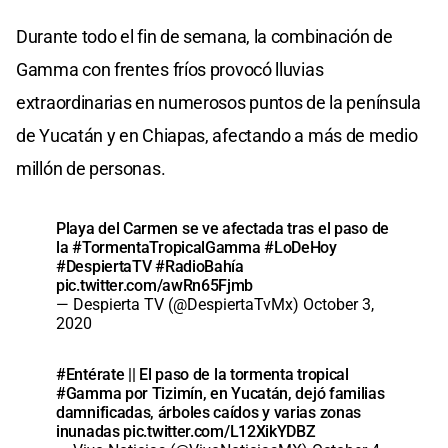
Durante todo el fin de semana, la combinación de
Gamma con frentes fríos provocó lluvias
extraordinarias en numerosos puntos de la península
de Yucatán y en Chiapas, afectando a más de medio
millón de personas.
Playa del Carmen se ve afectada tras el paso de
la
#TormentaTropicalGamma
#LoDeHoy
#DespiertaTV
#RadioBahía
pic.twitter.com/awRn65Fjmb
— Despierta TV (@DespiertaTvMx)
October 3,
2020
#Entérate
|| El paso de la tormenta tropical
#Gamma
por Tizimín, en Yucatán, dejó familias
damnificadas, árboles caídos y varias zonas
inunadas
pic.twitter.com/L12XikYDBZ