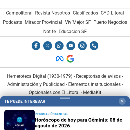
Campolitoral
Revista Nosotros
Clasificados
CYD Litoral
Podcasts
Mirador Provincial
VivíMejor SF
Puerto Negocios
Notife
Educacion SF
Hemeroteca Digital (1930-1979)
-
Receptorías de avisos
-
Administración y Publicidad
-
Elementos institucionales
-
Opcionales con El Litoral
-
MediaKit
TE PUEDE INTERESAR
✕
El Litoral es miembro de:
INFORMACIÓN GENERAL
Horóscopo de hoy para Géminis: 08 de
agosto de 2026