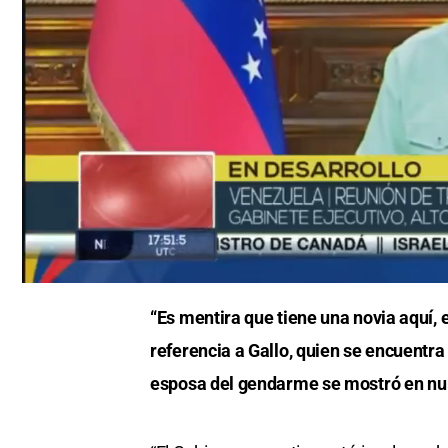
0
of
“Es mentira que tiene una novia aquí, 
56
seconds
Volume
referencia a Gallo, quien se encuentra
0%
esposa del gendarme se mostró en nu