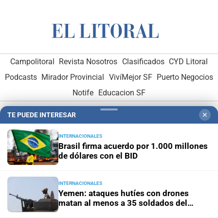
Campolitoral
Revista Nosotros
Clasificados
CYD Litoral
Podcasts
Mirador Provincial
VivíMejor SF
Puerto Negocios
Notife
Educacion SF
TE PUEDE INTERESAR
✕
INTERNACIONALES
Brasil firma acuerdo por 1.000 millones
de dólares con el BID
Hemeroteca Digital (1930-1979)
-
Receptorías de avisos
-
Administración y Publicidad
-
Elementos institucionales
-
INTERNACIONALES
Yemen: ataques hutíes con drones
Opcionales con El Litoral
-
MediaKit
matan al menos a 35 soldados del
Gobierno