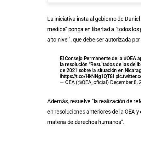
La iniciativa insta al gobierno de Dani
medida" ponga en libertad a "todos los 
alto nivel", que debe ser autorizada p
El Consejo Permanente de la
#OEA
ap
la resolución “Resultados de las del
de 2021 sobre la situación en Nicara
ℹ️
https://t.co/HkNNg1QT8I
pic.twitte
— OEA (@OEA_oficial)
December 8, 
Además, resuelve "la realización de ref
en resoluciones anteriores de la OEA y
materia de derechos humanos".