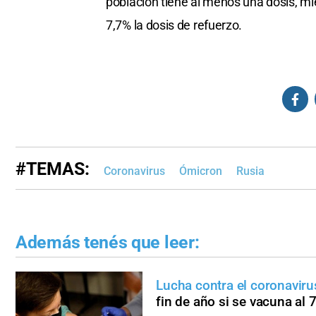
población tiene al menos una dosis, mie
7,7% la dosis de refuerzo.
#TEMAS:
Coronavirus
Ómicron
Rusia
Además tenés que leer:
Lucha contra el coronavir
fin de año si se vacuna al