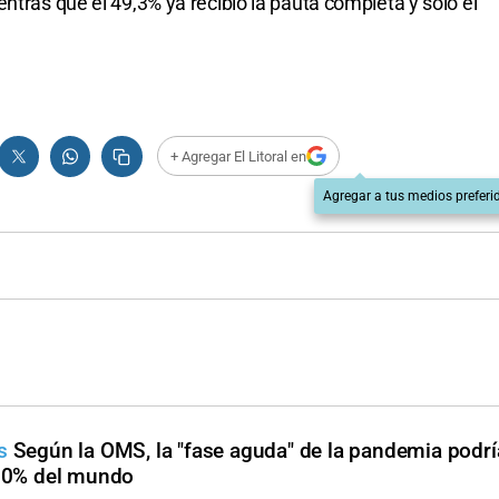
ntras que el 49,3% ya recibió la pauta completa y solo el
+ Agregar El Litoral en
Agregar a tus medios preferi
us
Según la OMS, la "fase aguda" de la pandemia podrí
 70% del mundo