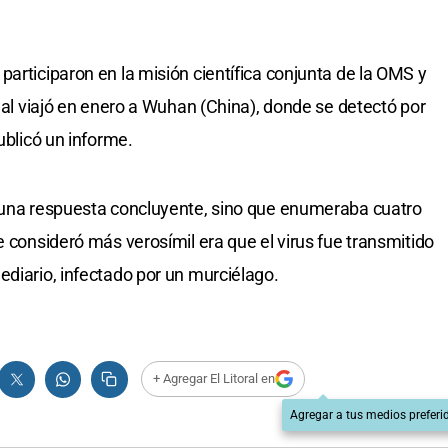
articiparon en la misión científica conjunta de la OMS y
cual viajó en enero a Wuhan (China), donde se detectó por
ublicó un informe.
nguna respuesta concluyente, sino que enumeraba cuatro
e consideró más verosímil era que el virus fue transmitido
ediario, infectado por un murciélago.
+ Agregar El Litoral en
Agregar a tus medios preferi