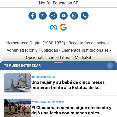
Notife
Educacion SF
Hemeroteca Digital (1930-1979)
-
Receptorías de avisos
-
Administración y Publicidad
-
Elementos institucionales
-
Opcionales con El Litoral
-
MediaKit
TE PUEDE INTERESAR
✕
El Litoral es miembro de:
INTERNACIONALES
Una mujer y su bebé de cinco meses
murieron frente a la Estatua de la
Libertad
PASIÓN LIGA SANTAFESINA
En Asociación con:
El Clausura femenino sigue creciendo y
dejó una fecha con muchos goles