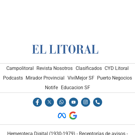
Campolitoral
Revista Nosotros
Clasificados
CYD Litoral
Podcasts
Mirador Provincial
VivíMejor SF
Puerto Negocios
Notife
Educacion SF
Hemeroteca Digital (1930-1979)
-
Receptorías de avisos
-