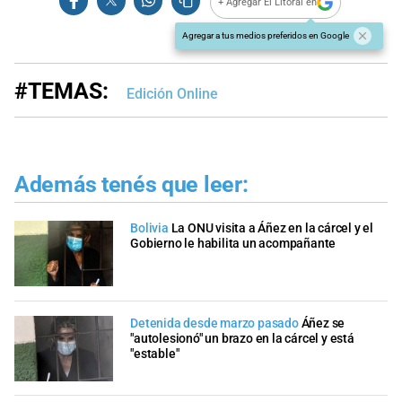
+ Agregar El Litoral en
Agregar a tus medios preferidos en Google
#TEMAS:
Edición Online
Además tenés que leer:
Bolivia
La ONU visita a Áñez en la cárcel y el
Gobierno le habilita un acompañante
Detenida desde marzo pasado
Áñez se
"autolesionó" un brazo en la cárcel y está
"estable"