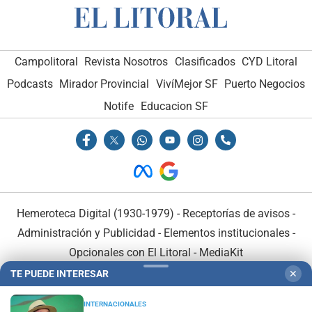
Campolitoral
Revista Nosotros
Clasificados
CYD Litoral
Podcasts
Mirador Provincial
VivíMejor SF
Puerto Negocios
Notife
Educacion SF
Hemeroteca Digital (1930-1979)
-
Receptorías de avisos
-
Administración y Publicidad
-
Elementos institucionales
-
Opcionales con El Litoral
-
MediaKit
TE PUEDE INTERESAR
✕
El Litoral es miembro de:
INTERNACIONALES