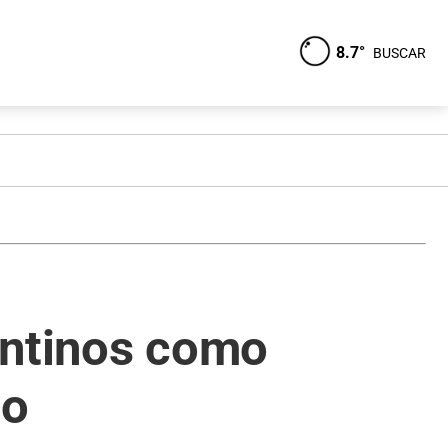
8.7°
BUSCAR
entinos como
no