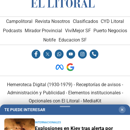
Campolitoral
Revista Nosotros
Clasificados
CYD Litoral
Podcasts
Mirador Provincial
VivíMejor SF
Puerto Negocios
Notife
Educacion SF
Hemeroteca Digital (1930-1979)
-
Receptorías de avisos
-
Administración y Publicidad
-
Elementos institucionales
-
Opcionales con El Litoral
-
MediaKit
TE PUEDE INTERESAR
✕
El Litoral es miembro de:
INTERNACIONALES
Explosiones en Kiev tras alerta por