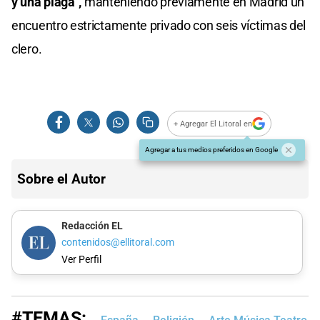
y una plaga",
manteniendo previamente en Madrid un
encuentro estrictamente privado con seis víctimas del
clero.
+ Agregar El Litoral en
Agregar a tus medios preferidos en Google
Sobre el Autor
Redacción EL
contenidos@ellitoral.com
Ver Perfil
#TEMAS: