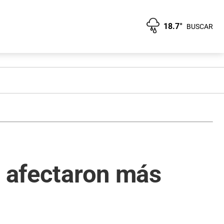
18.7°
BUSCAR
a afectaron más