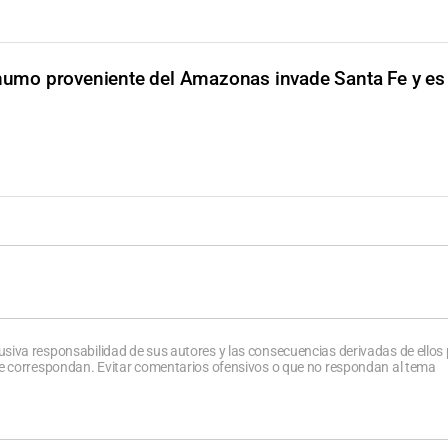
humo proveniente del Amazonas invade Santa Fe y es
usiva responsabilidad de sus autores y las consecuencias derivadas de ellos
que correspondan. Evitar comentarios ofensivos o que no respondan al tema