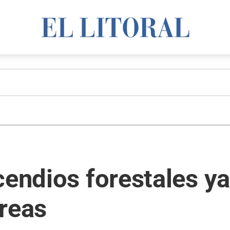
cendios forestales y
áreas