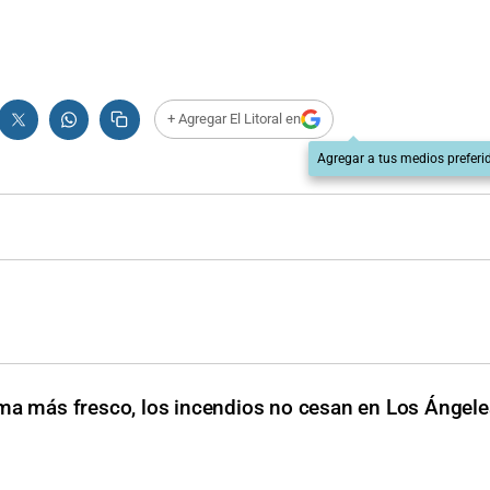
+ Agregar El Litoral en
Agregar a tus medios preferi
ima más fresco, los incendios no cesan en Los Ángele