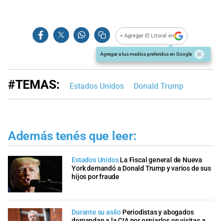
+ Agregar El Litoral en
Agregar a tus medios preferidos en Google
#TEMAS:
Estados Unidos
Donald Trump
Además tenés que leer:
Estados Unidos
La Fiscal general de Nueva
York demandó a Donald Trump y varios de sus
hijos por fraude
Durante su asilo
Periodistas y abogados
demandan a la CIA por espiarlos en visitas a