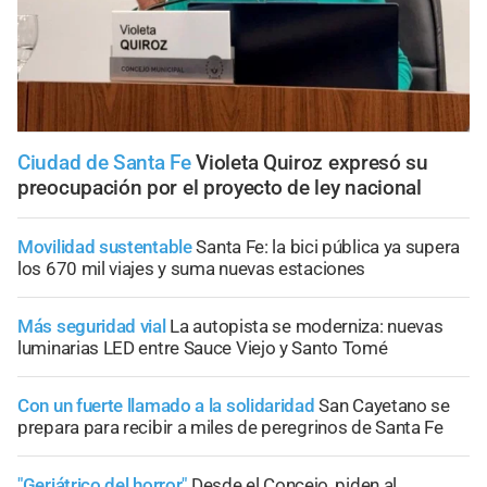
Ciudad de Santa Fe
Violeta Quiroz expresó su
preocupación por el proyecto de ley nacional
Movilidad sustentable
Santa Fe: la bici pública ya supera
los 670 mil viajes y suma nuevas estaciones
Más seguridad vial
La autopista se moderniza: nuevas
luminarias LED entre Sauce Viejo y Santo Tomé
Con un fuerte llamado a la solidaridad
San Cayetano se
prepara para recibir a miles de peregrinos de Santa Fe
"Geriátrico del horror"
Desde el Concejo, piden al