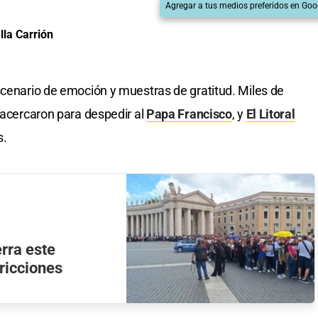
Agregar a tus medios preferidos en Goo
lla Carrión
cenario de emoción y muestras de gratitud. Miles de
 acercaron para despedir al
Papa Francisco
, y
El Litoral
s.
erra este
ricciones