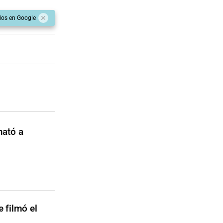
dos en Google
mató a
 filmó el