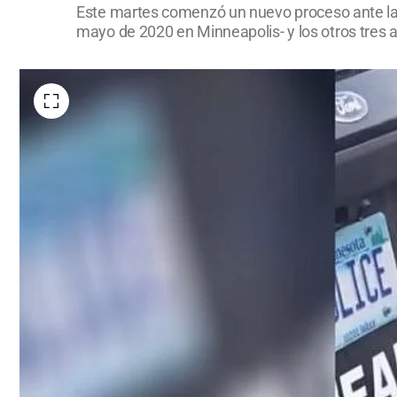
Este martes comenzó un nuevo proceso ante la j
mayo de 2020 en Minneapolis- y los otros tres 