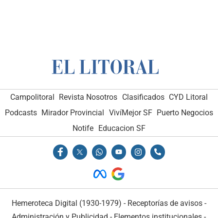
Campolitoral
Revista Nosotros
Clasificados
CYD Litoral
Podcasts
Mirador Provincial
VivíMejor SF
Puerto Negocios
Notife
Educacion SF
Hemeroteca Digital (1930-1979)
-
Receptorías de avisos
-
Administración y Publicidad
-
Elementos institucionales
-