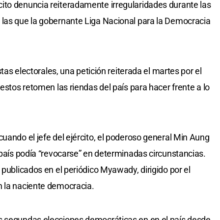
ito denuncia reiteradamente irregularidades durante las
 las que la gobernante Liga Nacional para la Democracia
stas electorales, una petición reiterada el martes por el
 estos retomen las riendas del país para hacer frente a lo
uando el jefe del ejército, el poderoso general Min Aung
 país podía “revocarse” en determinadas circunstancias.
 publicados en el periódico Myawady, dirigido por el
n la naciente democracia.
s segundas elecciones democráticas en en el país desde