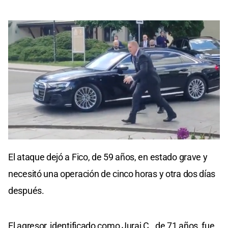
0
seconds
El ataque dejó a Fico, de 59 años, en estado grave y
of
0
necesitó una operación de cinco horas y otra dos días
seconds
después.
El agresor, identificado como Juraj C., de 71 años, fue