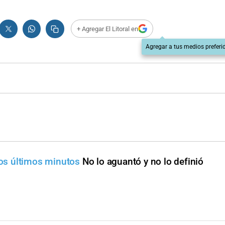
+ Agregar El Litoral en
Agregar a tus medios preferi
 los últimos minutos
No lo aguantó y no lo definió