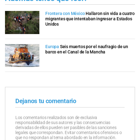
Frontera con México
Hallaron sin vida a cuatro
migrantes que intentaban ingresar a Estados
Unidos
Europa
Seis muertos por el naufragio de un
barco en el Canal de la Mancha
Dejanos tu comentario
Los comentarios realizados son de exclusiva
responsabilidad de sus autores y las consecuencias
derivadas de ellos pueden ser pasibles de las sanciones
legales que correspondan. Evitar comentarios ofensivos o
que no respondan al tema abordado en la información.