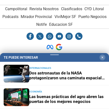
Campolitoral
Revista Nosotros
Clasificados
CYD Litoral
Podcasts
Mirador Provincial
VivíMejor SF
Puerto Negocios
Notife
Educacion SF
TE PUEDE INTERESAR
✕
Hemeroteca Digital (1930-1979)
-
Receptorías de avisos
-
Administración y Publicidad
-
Elementos institucionales
-
INTERNACIONALES
Dos astronautas de la NASA
Opcionales con El Litoral
-
MediaKit
protagonizaron una caminata espacial
de seis horas y media
El Litoral es miembro de:
ECONOMÍA
Las buenas prácticas del agro abren las
puertas de los mejores negocios